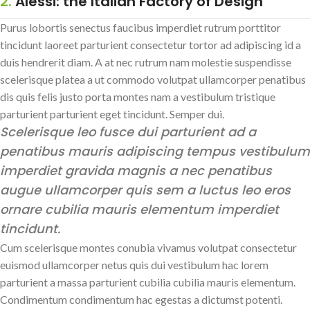
2.
Alessi: the Italian Factory of Design
Purus lobortis senectus faucibus imperdiet rutrum porttitor
tincidunt laoreet parturient consectetur tortor ad adipiscing id a
duis hendrerit diam. A at nec rutrum nam molestie suspendisse
scelerisque platea a ut commodo volutpat ullamcorper penatibus
dis quis felis justo porta montes nam a vestibulum tristique
parturient parturient eget tincidunt. Semper dui.
Scelerisque leo fusce dui parturient ad a
penatibus mauris adipiscing tempus vestibulum
imperdiet gravida magnis a nec penatibus
augue ullamcorper quis sem a luctus leo eros
ornare cubilia mauris elementum imperdiet
tincidunt.
Cum scelerisque montes conubia vivamus volutpat consectetur
euismod ullamcorper netus quis dui vestibulum hac lorem
parturient a massa parturient cubilia cubilia mauris elementum.
Condimentum condimentum hac egestas a dictumst potenti.