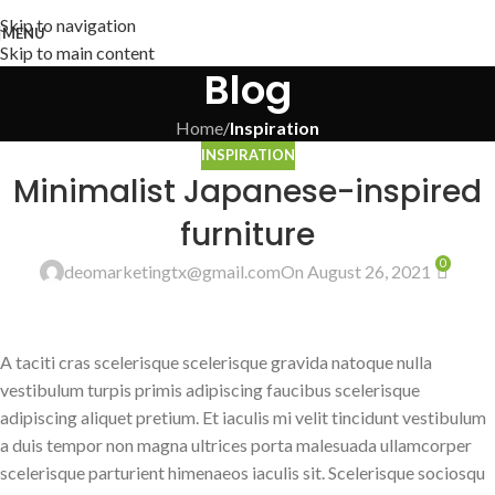
Skip to navigation
MENU
Skip to main content
Blog
Home
/
Inspiration
INSPIRATION
Minimalist Japanese-inspired
furniture
0
deomarketingtx@gmail.com
On August 26, 2021
A taciti cras scelerisque scelerisque gravida natoque nulla
vestibulum turpis primis adipiscing faucibus scelerisque
adipiscing aliquet pretium. Et iaculis mi velit tincidunt vestibulum
a duis tempor non magna ultrices porta malesuada ullamcorper
scelerisque parturient himenaeos iaculis sit. Scelerisque sociosqu