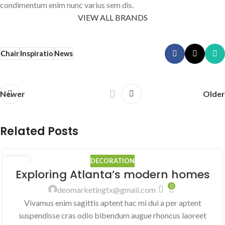
condimentum enim nunc varius sem dis.
VIEW ALL BRANDS
Chair
Inspiratio
News
Newer
Older
Related Posts
DECORATION
27
Exploring Atlanta’s modern homes
AUG
0
deomarketingtx@gmail.com
Vivamus enim sagittis aptent hac mi dui a per aptent
suspendisse cras odio bibendum augue rhoncus laoreet